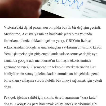
Victoria’daki dijital pazar, son on yılda büyük bir değişim geçirdi.
Melbourne, Avustralya’nın en kalabalık şehri olma yolunda
ilerlerken, tüketici dikkatini çekme yarışı, CBD’nin fiziksel
sokaklarından Google arama sonuçları sayfasının en üstüne kaydı.
Yerel işletmeler için giriş engeli artık sadece sermaye değil; aynı
zamanda google ads melbourne’ın karmaşık ekosisteminde
gezinme yeteneği. Cremorne’un teknoloji merkezlerinden Batı
banliyölerinin sanayi gücüne kadar tanımlanan bir şehirde, genel
bir reklam yaklaşımı sürdürülebilir büyümeyi sağlamak için yeterli
değil.
Pek çok işletme sahibi için sıkıntı, ücretli aramanın “kara kutu”
doğası. Google’da para harcamak kolay, ancak Melbourne gibi