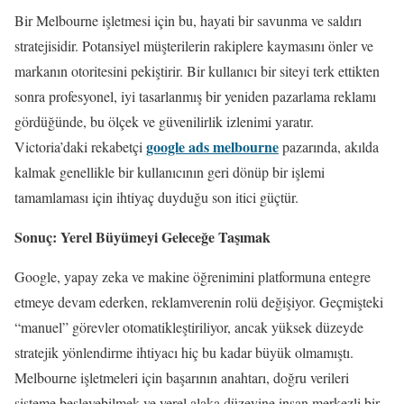
Bir Melbourne işletmesi için bu, hayati bir savunma ve saldırı
stratejisidir. Potansiyel müşterilerin rakiplere kaymasını önler ve
markanın otoritesini pekiştirir. Bir kullanıcı bir siteyi terk ettikten
sonra profesyonel, iyi tasarlanmış bir yeniden pazarlama reklamı
gördüğünde, bu ölçek ve güvenilirlik izlenimi yaratır.
google ads melbourne
Victoria’daki rekabetçi
pazarında, akılda
kalmak genellikle bir kullanıcının geri dönüp bir işlemi
tamamlaması için ihtiyaç duyduğu son itici güçtür.
Sonuç: Yerel Büyümeyi Geleceğe Taşımak
Google, yapay zeka ve makine öğrenimini platformuna entegre
etmeye devam ederken, reklamverenin rolü değişiyor. Geçmişteki
“manuel” görevler otomatikleştiriliyor, ancak yüksek düzeyde
stratejik yönlendirme ihtiyacı hiç bu kadar büyük olmamıştı.
Melbourne işletmeleri için başarının anahtarı, doğru verileri
sisteme besleyebilmek ve yerel alaka düzeyine insan merkezli bir