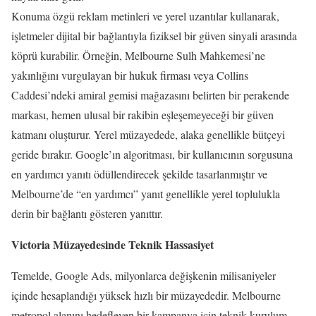
Konuma özgü reklam metinleri ve yerel uzantılar kullanarak,
işletmeler dijital bir bağlantıyla fiziksel bir güven sinyali arasında
köprü kurabilir. Örneğin, Melbourne Sulh Mahkemesi’ne
yakınlığını vurgulayan bir hukuk firması veya Collins
Caddesi’ndeki amiral gemisi mağazasını belirten bir perakende
markası, hemen ulusal bir rakibin eşleşemeyeceği bir güven
katmanı oluşturur. Yerel müzayedede, alaka genellikle bütçeyi
geride bırakır. Google’ın algoritması, bir kullanıcının sorgusuna
en yardımcı yanıtı ödüllendirecek şekilde tasarlanmıştır ve
Melbourne’de “en yardımcı” yanıt genellikle yerel toplulukla
derin bir bağlantı gösteren yanıttır.
Victoria Müzayedesinde Teknik Hassasiyet
Temelde, Google Ads, milyonlarca değişkenin milisaniyeler
içinde hesaplandığı yüksek hızlı bir müzayededir. Melbourne
metropol alanını hedefleyen bir kampanya için teknik kurulum